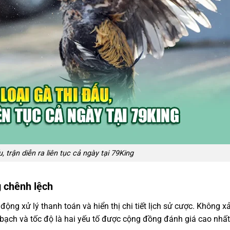
u, trận diễn ra liên tục cả ngày tại 79King
g chênh lệch
ộng xử lý thanh toán và hiển thị chi tiết lịch sử cược. Không xả
 bạch và tốc độ là hai yếu tố được cộng đồng đánh giá cao nhất