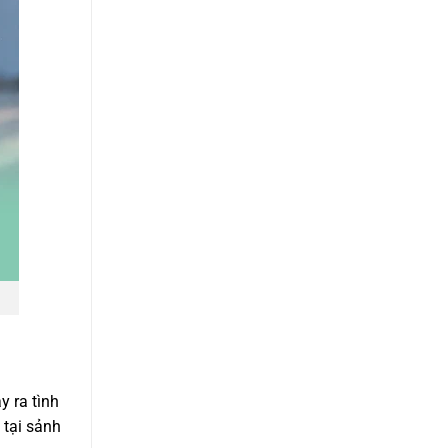
y ra tình
 tại sảnh