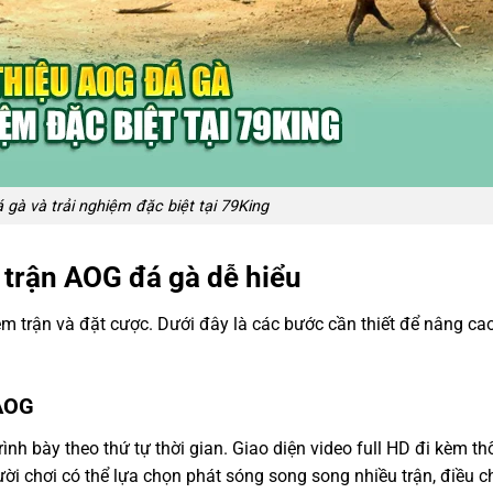
 gà và trải nghiệm đặc biệt tại 79King
 trận AOG đá gà dễ hiểu
m trận và đặt cược. Dưới đây là các bước cần thiết để nâng ca
 AOG
ình bày theo thứ tự thời gian. Giao diện video full HD đi kèm th
ười chơi có thể lựa chọn phát sóng song song nhiều trận, điều c