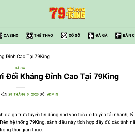
CASINO
THỂ THAO
XỔ SỐ
ĐÁ GÀ
BẮN 
ng Đỉnh Cao Tại 79King
ĐÁ GÀ
i Đối Kháng Đỉnh Cao Tại 79King
TRÊN
28 THÁNG 5, 2025
BỞI
ADMIN
đá gà trực tuyến tin dùng nhờ vào tốc độ truyền tải nhanh, tỷ l
Trên hệ thống 79King, sảnh đấu này tích hợp đầy đủ các tính n
trong thời gian thực.