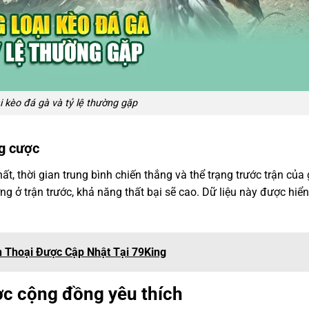
i kèo đá gà và tỷ lệ thường gặp
ng cược
t, thời gian trung bình chiến thắng và thể trạng trước trận của
ng ở trận trước, khả năng thất bại sẽ cao. Dữ liệu này được hiển 
 Thoại Được Cập Nhật Tại 79King
ợc cộng đồng yêu thích