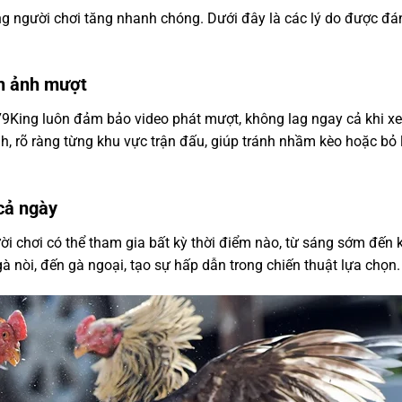
ng người chơi tăng nhanh chóng. Dưới đây là các lý do được đá
nh ảnh mượt
 79King luôn đảm bảo video phát mượt, không lag ngay cả khi x
nh, rõ ràng từng khu vực trận đấu, giúp tránh nhầm kèo hoặc bỏ l
 cả ngày
i chơi có thể tham gia bất kỳ thời điểm nào, từ sáng sớm đến 
, gà nòi, đến gà ngoại, tạo sự hấp dẫn trong chiến thuật lựa chọn.