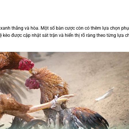
xanh thắng và hòa. Một số bàn cược còn có thêm lựa chọn ph
ệ kèo được cập nhật sát trận và hiển thị rõ ràng theo từng lựa c