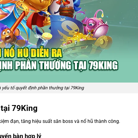
à yếu tố quyết định phần thưởng tại 79King
 tại 79King
kiệm đạn, tăng hiệu suất săn boss và nổ hũ thành công.
uyển bàn hợp lý