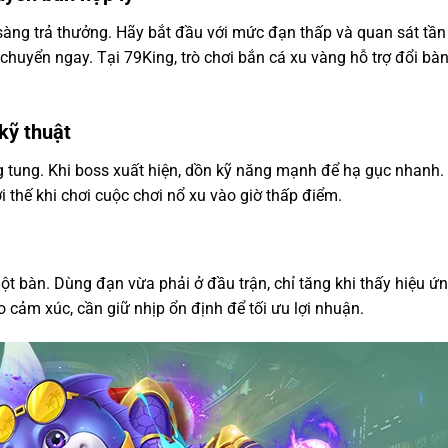
sàng trả thưởng. Hãy bắt đầu với mức đạn thấp và quan sát tần
 chuyển ngay. Tại 79King, trò chơi bắn cá xu vàng hỗ trợ đổi bà
kỹ thuật
g tung. Khi boss xuất hiện, dồn kỹ năng mạnh để hạ gục nhanh. 
i thế khi chơi cuộc chơi nổ xu vào giờ thấp điểm.
t bàn. Dùng đạn vừa phải ở đầu trận, chỉ tăng khi thấy hiệu ứ
 cảm xúc, cần giữ nhịp ổn định để tối ưu lợi nhuận.