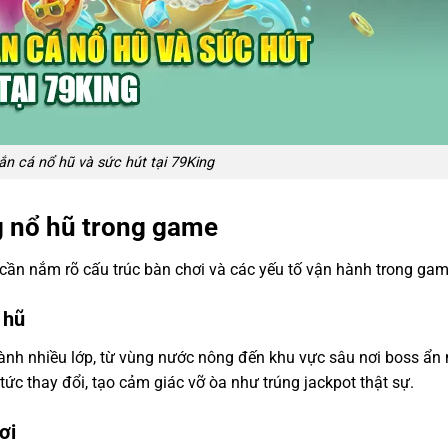
n cá nổ hũ và sức hút tại 79King
g nổ hũ trong game
 cần nắm rõ cấu trúc bàn chơi và các yếu tố vận hành trong gam
 hũ
ành nhiều lớp, từ vùng nước nông đến khu vực sâu nơi boss ẩn 
tức thay đổi, tạo cảm giác vỡ òa như trúng jackpot thật sự.
ơi