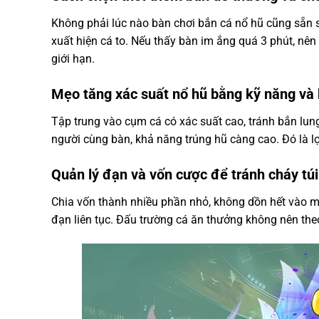
Không phải lúc nào bàn chơi bắn cá nổ hũ cũng sẵn 
xuất hiện cá to. Nếu thấy bàn im ắng quá 3 phút, nên
giới hạn.
Mẹo tăng xác suất nổ hũ bằng kỹ năng và 
Tập trung vào cụm cá có xác suất cao, tránh bắn lun
người cùng bàn, khả năng trúng hũ càng cao. Đó là lợ
Quản lý đạn và vốn cược để tránh cháy túi
Chia vốn thành nhiều phần nhỏ, không dồn hết vào mộ
đạn liên tục. Đấu trường cá ăn thưởng không nên theo