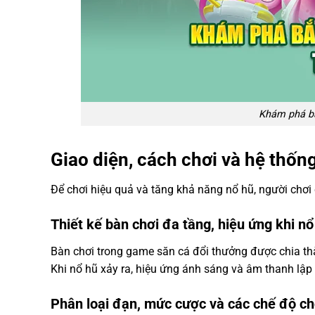
Khám phá bắ
Giao diện, cách chơi và hệ thốn
Để chơi hiệu quả và tăng khả năng nổ hũ, người chơi
Thiết kế bàn chơi đa tầng, hiệu ứng khi nổ
Bàn chơi trong game săn cá đổi thưởng được chia th
Khi nổ hũ xảy ra, hiệu ứng ánh sáng và âm thanh lập 
Phân loại đạn, mức cược và các chế độ ch