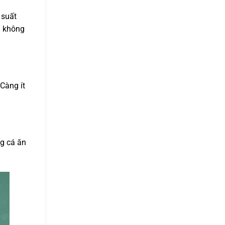
 suất
n không
Càng ít
ng cá ăn