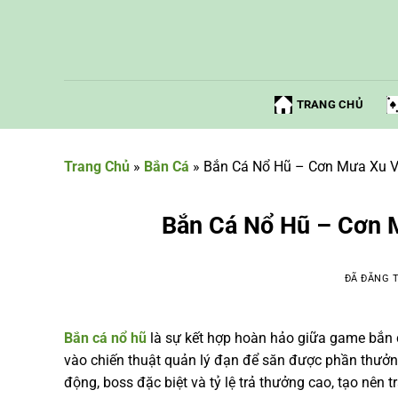
Chuyển
đến
nội
dung
TRANG CHỦ
Trang Chủ
»
Bắn Cá
»
Bắn Cá Nổ Hũ – Cơn Mưa Xu V
Bắn Cá Nổ Hũ – Cơn M
ĐÃ ĐĂNG 
Bắn cá nổ hũ
là sự kết hợp hoàn hảo giữa game bắn c
vào chiến thuật quản lý đạn để săn được phần thưởng
động, boss đặc biệt và tỷ lệ trả thưởng cao, tạo nên