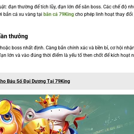
uật: đạn thường để tích lũy, đạn lớn để săn boss. Các chế độ n
ơi bắn cá xu vàng tại
bắn cá 79King
cho phép linh hoạt thay đổ
phần thưởng
cá hoặc boss nhất định. Càng bắn chính xác và bền bỉ, cơ hội nhậ
ạn lớn và vào đúng thời điểm là yếu tố then chốt để kích hoạt 
ho Báu Số Đại Dương Tại 79King