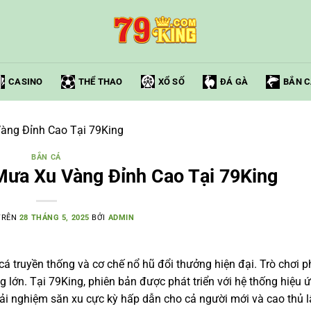
CASINO
THỂ THAO
XỔ SỐ
ĐÁ GÀ
BẮN 
àng Đỉnh Cao Tại 79King
BẮN CÁ
ưa Xu Vàng Đỉnh Cao Tại 79King
TRÊN
28 THÁNG 5, 2025
BỞI
ADMIN
á truyền thống và cơ chế nổ hũ đổi thưởng hiện đại. Trò chơi p
 lớn. Tại 79King, phiên bản được phát triển với hệ thống hiệu 
 trải nghiệm săn xu cực kỳ hấp dẫn cho cả người mới và cao thủ 