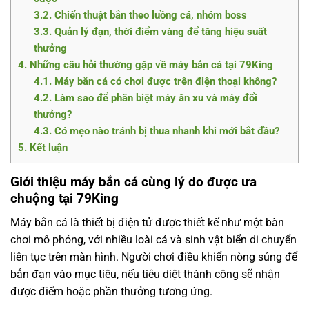
3.2.
Chiến thuật bắn theo luồng cá, nhóm boss
3.3.
Quản lý đạn, thời điểm vàng để tăng hiệu suất
thưởng
4.
Những câu hỏi thường gặp về máy bắn cá tại 79King
4.1.
Máy bắn cá có chơi được trên điện thoại không?
4.2.
Làm sao để phân biệt máy ăn xu và máy đổi
thưởng?
4.3.
Có mẹo nào tránh bị thua nhanh khi mới bắt đầu?
5.
Kết luận
Giới thiệu máy bắn cá cùng lý do được ưa
chuộng tại 79King
Máy bắn cá là thiết bị điện tử được thiết kế như một bàn
chơi mô phỏng, với nhiều loài cá và sinh vật biển di chuyển
liên tục trên màn hình. Người chơi điều khiển nòng súng để
bắn đạn vào mục tiêu, nếu tiêu diệt thành công sẽ nhận
được điểm hoặc phần thưởng tương ứng.