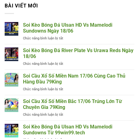
BÀI VIẾT MỚI
Soi Kèo Bóng Đá Ulsan HD Vs Mamelodi
Sundowns Ngày 18/06
ở
Chức năng bình luận bị tắt
Soi
Kèo
Soi Kèo Bóng Đá River Plate Vs Urawa Reds Ngày
Bóng
18/06
Đá
ở
Chức năng bình luận bị tắt
Ulsan
Soi
HD
Kèo
Soi Cầu Xổ Số Miền Nam 17/06 Cùng Cao Thủ
Vs
Bóng
Mamelodi
Hàng Đầu 79King
Đá
Sundowns
ở
Chức năng bình luận bị tắt
River
Ngày
Soi
Plate
18/06
Cầu
Soi Cầu Xổ Số Miền Bắc 17/06 Trúng Lớn Từ
Vs
Xổ
Urawa
Chuyên Gia 79King
Số
Reds
ở
Chức năng bình luận bị tắt
Miền
Ngày
Soi
Nam
18/06
Cầu
Soi Kèo Bóng Đá Ulsan HD Vs Mamelodi
17/06
Xổ
Cùng
Sundowns Từ 99win99.tech
Số
Cao