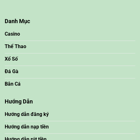
Danh Mục
Casino
Thể Thao
Xổ Số
Đá Gà
Bắn Cá
Hướng Dẫn
Hướng dẫn đăng ký
Hướng dẫn nạp tiền
Hướng dẫn rút tiền