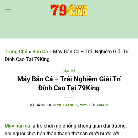
Chuyển
đến
nội
dung
Trang Chủ
»
Bắn Cá
»
Máy Bắn Cá – Trải Nghiệm Giải Trí
Đỉnh Cao Tại 79King
BẮN CÁ
Máy Bắn Cá – Trải Nghiệm Giải Trí
Đỉnh Cao Tại 79King
ĐÃ ĐĂNG TRÊN
28 THÁNG 5, 2025
BỞI
ADMIN
Máy bắn cá
là trò chơi mô phỏng không gian đại dương,
nơi người chơi hóa thân thành thợ săn dưới nước với