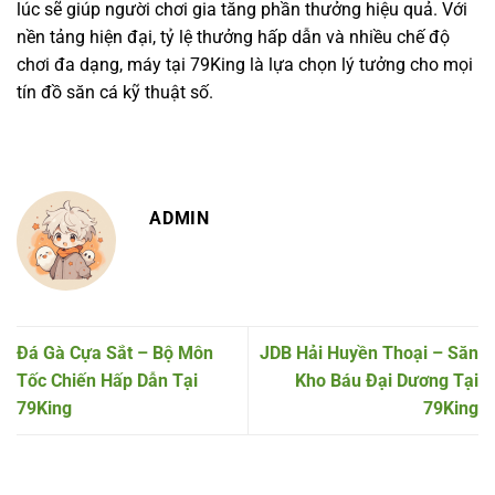
lúc sẽ giúp người chơi gia tăng phần thưởng hiệu quả. Với
nền tảng hiện đại, tỷ lệ thưởng hấp dẫn và nhiều chế độ
chơi đa dạng, máy tại 79King là lựa chọn lý tưởng cho mọi
tín đồ săn cá kỹ thuật số.
ADMIN
Đá Gà Cựa Sắt – Bộ Môn
JDB Hải Huyền Thoại – Săn
Tốc Chiến Hấp Dẫn Tại
Kho Báu Đại Dương Tại
79King
79King