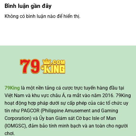
Los
Từ
Bình luận gần đây
Bóng
Angeles
79King
Đá
Ngày
Botafogo
Không có bình luận nào để hiển thị.
17/06/2025
Vs
Seattle
Sounders
Ngày
16/06
79King
là một nền tảng cá cược trực tuyến hàng đầu tại
Việt Nam và khu vực châu Á, ra mắt vào năm 2016. 79King
hoạt động hợp pháp dưới sự cấp phép của các tổ chức uy
tín như PAGCOR (Philippine Amusement and Gaming
Corporation) và Ủy ban Giám sát Cờ bạc Isle of Man
(IOMGSC), đảm bảo tính minh bạch và an toàn cho người
chơi.