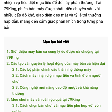
nhiệm vụ tiêu diệt mục tiêu để đổi lấy phần thưởng. Tại
79King, phiên bản máy được phát triển chuyên sâu với
nhiều cấp độ khó, giao diện đẹp mắt và tỷ lệ trả thưởng
hấp dẫn, mang đến cảm giác phấn khích trong từng pha
bắn.
Mục lục bài viết
1.
Giới thiệu máy bắn cá cùng lý do được ưa chuộng tại
79King
2.
Cấu tạo và nguyên lý hoạt động của máy bắn cá hiện đại
2.1.
Các bộ phận chính cấu thành hệ thống máy
2.2.
Cách máy nhận diện mục tiêu và tính điểm người
chơi
2.3.
Công nghệ mới nâng cao độ mượt và khả năng
thưởng
3.
Mẹo chơi máy săn cá hiệu quả tại 79King
3.1.
Cách chọn bàn chơi và mục tiêu phù hợp với vốn
cược