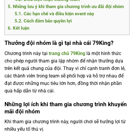
5.
Những lưu ý khi tham gia chương trình ưu đãi đội nhóm
5.1.
Các hạn chế và điều kiện event này
5.2.
Cách đảm bảo quyền lợi
6.
Kết luận
Thưởng đội nhóm là gì tại nhà cái 79King?
Chương trình này tại
trang chủ 79King
là một hình thức
cho phép người tham gia lập nhóm để nhận thưởng dựa
trên kết quả chung của đội. Thay vì chỉ cạnh tranh đơn lẻ,
các thành viên trong team sẽ phối hợp và hỗ trợ nhau để
đạt được những mục tiêu lớn hơn, đồng thời nhận phần
quà hấp dẫn từ nhà cái.
Những lợi ích khi tham gia chương trình khuyến
mãi đội nhóm
Khi tham gia chương trình này, người chơi sẽ hưởng lợi từ
nhiều yếu tố thú vị.