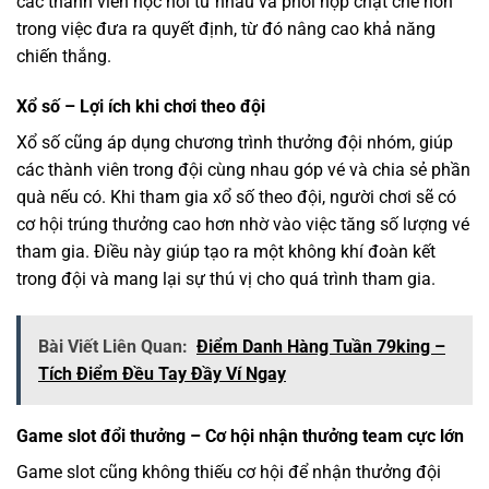
các thành viên học hỏi từ nhau và phối hợp chặt chẽ hơn
trong việc đưa ra quyết định, từ đó nâng cao khả năng
chiến thắng.
Xổ số – Lợi ích khi chơi theo đội
Xổ số cũng áp dụng chương trình thưởng đội nhóm, giúp
các thành viên trong đội cùng nhau góp vé và chia sẻ phần
quà nếu có. Khi tham gia xổ số theo đội, người chơi sẽ có
cơ hội trúng thưởng cao hơn nhờ vào việc tăng số lượng vé
tham gia. Điều này giúp tạo ra một không khí đoàn kết
trong đội và mang lại sự thú vị cho quá trình tham gia.
Bài Viết Liên Quan:
Điểm Danh Hàng Tuần 79king –
Tích Điểm Đều Tay Đầy Ví Ngay
Game slot đổi thưởng – Cơ hội nhận thưởng team cực lớn
Game slot cũng không thiếu cơ hội để nhận thưởng đội