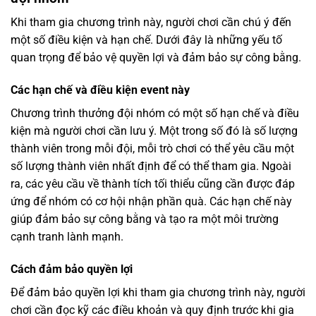
Khi tham gia chương trình này, người chơi cần chú ý đến
một số điều kiện và hạn chế. Dưới đây là những yếu tố
quan trọng để bảo vệ quyền lợi và đảm bảo sự công bằng.
Các hạn chế và điều kiện event này
Chương trình thưởng đội nhóm có một số hạn chế và điều
kiện mà người chơi cần lưu ý. Một trong số đó là số lượng
thành viên trong mỗi đội, mỗi trò chơi có thể yêu cầu một
số lượng thành viên nhất định để có thể tham gia. Ngoài
ra, các yêu cầu về thành tích tối thiểu cũng cần được đáp
ứng để nhóm có cơ hội nhận phần quà. Các hạn chế này
giúp đảm bảo sự công bằng và tạo ra một môi trường
cạnh tranh lành mạnh.
Cách đảm bảo quyền lợi
Để đảm bảo quyền lợi khi tham gia chương trình này, người
chơi cần đọc kỹ các điều khoản và quy định trước khi gia