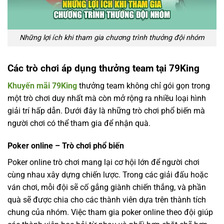
Những lợi ích khi tham gia chương trình thưởng đội nhóm
Các trò chơi áp dụng thưởng team tại 79King
Khuyến mãi 79King
thưởng team không chỉ gói gọn trong
một trò chơi duy nhất mà còn mở rộng ra nhiều loại hình
giải trí hấp dẫn. Dưới đây là những trò chơi phổ biến mà
người chơi có thể tham gia để nhận quà.
Poker online – Trò chơi phổ biến
Poker online trò chơi mang lại cơ hội lớn để người chơi
cùng nhau xây dựng chiến lược. Trong các giải đấu hoặc
ván chơi, mỗi đội sẽ cố gắng giành chiến thắng, và phần
quà sẽ được chia cho các thành viên dựa trên thành tích
chung của nhóm. Việc tham gia poker online theo đội giúp