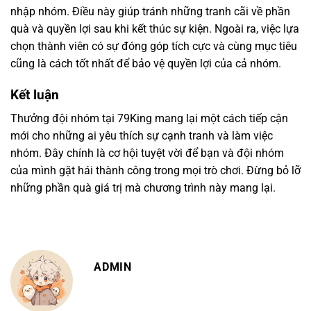
nhập nhóm. Điều này giúp tránh những tranh cãi về phần
quà và quyền lợi sau khi kết thúc sự kiện. Ngoài ra, việc lựa
chọn thành viên có sự đóng góp tích cực và cùng mục tiêu
cũng là cách tốt nhất để bảo vệ quyền lợi của cả nhóm.
Kết luận
Thưởng đội nhóm
tại 79King mang lại một cách tiếp cận
mới cho những ai yêu thích sự cạnh tranh và làm việc
nhóm. Đây chính là cơ hội tuyệt vời để bạn và đội nhóm
của mình gặt hái thành công trong mọi trò chơi. Đừng bỏ lỡ
những phần quà giá trị mà chương trình này mang lại.
ADMIN